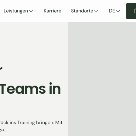
Leistungen
Karriere
Standorte
DE
r
 Teams in
ück ins Training bringen. Mit
o+
.