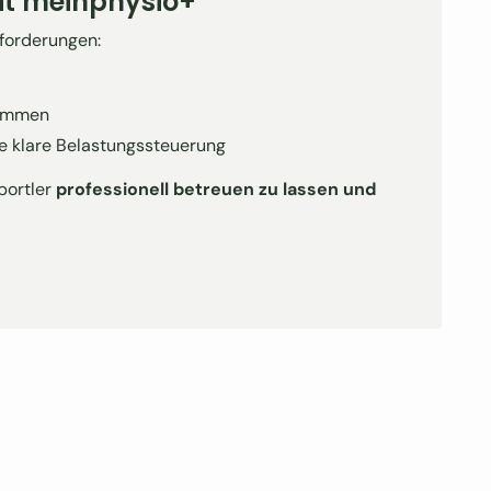
t meinphysio+
forderungen:
kommen
hne klare Belastungssteuerung
portler
professionell betreuen zu lassen und